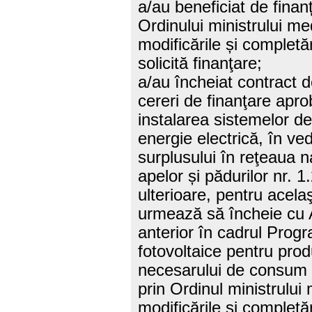
a/au beneficiat de finan
Ordinului ministrului me
modificările și completăr
solicită finanţare;
a/au încheiat contract d
cereri de finanţare apro
instalarea sistemelor d
energie electrică, în ve
surplusului în reţeaua n
apelor și pădurilor nr. 1
ulterioare, pentru acelaş
urmează să încheie cu A
anterior în cadrul Progr
fotovoltaice pentru prod
necesarului de consum şi
prin Ordinul ministrului
modificările și completăr