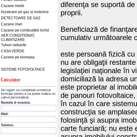
diferenţa se suportă de c
Cazane medii
proprii.
Arzatoare pe gaz si motorina
DETECTOARE DE GAZ
Cazane mari
Beneficiază de finanţare
Cazane pe combustibil lichid
AER CONDITIONAT,
cumulativ următoarele co
CLIMATIZARE
Tuburi radiante
CASA VERDE
este persoană fizică cu
Cazane pe biomasa
nu are obligaţii restante
legislaţiei naţionale în v
SISTEME FOTOVOLTAICE
domiciliază la adresa u
este proprietar al imob
Va rugam sa completati urmatorul
de panouri fotovoltaice,
formular pentru a va putea realiza un
calcul personalizat:
în cazul în care sistemu
Numele d-voastra:
construcţia se amplasea
Mail:
folosinţă şi asupra imobi
Telefon:
carte funciară; nu este el
asupra imobilului constr