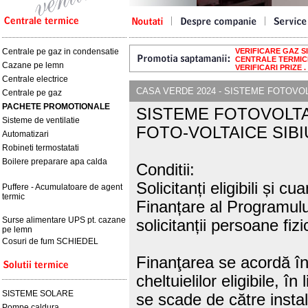
Centrale pe gaz in condensatie
VERIFICARE GAZ SIB
CENTRALE TERMICE 
Cazane pe lemn
VERIFICARI PRIZE .
Centrale electrice
CASA VERDE 2024 - SISTEME FOTOVO
Centrale pe gaz
PACHETE PROMOTIONALE
SISTEME FOTOVOLTAI
Sisteme de ventilatie
FOTO-VOLTAICE SIBI
Automatizari
Robineti termostatati
Boilere preparare apa calda
Conditii:
Solicitanți eligibili și c
Puffere - Acumulatoare de agent
termic
Finanțare al Programului.
Surse alimentare UPS pt. cazane
solicitanții persoane fizi
pe lemn
Cosuri de fum SCHIEDEL
Finanţarea se acordă în
cheltuielilor eligibile,
SISTEME SOLARE
se scade de către instala
Pompe caldura