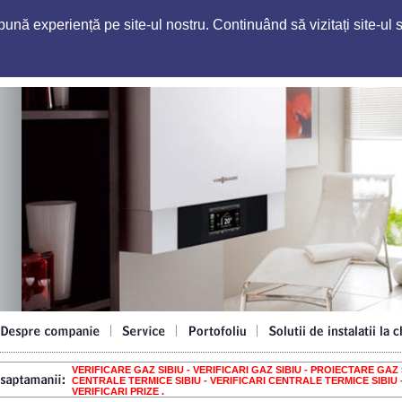
nă experiență pe site-ul nostru. Continuând să vizitați site-ul s
VERIFICARE GAZ SIBIU - VERIFICARI GAZ SIBIU - PROIECTARE GAZ S
CENTRALE TERMICE SIBIU - VERIFICARI CENTRALE TERMICE SIBIU 
VERIFICARI PRIZE .